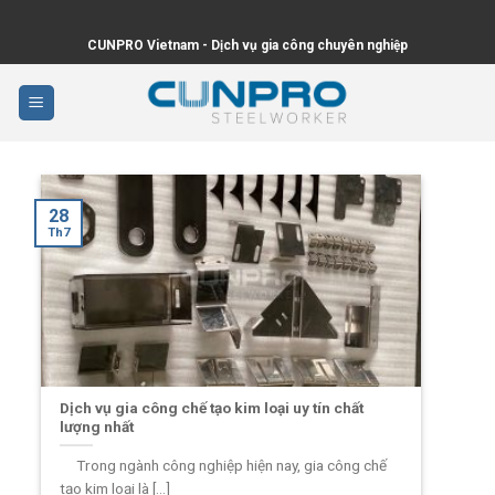
Skip
to
CUNPRO Vietnam - Dịch vụ gia công chuyên nghiệp
content
28
Th7
Dịch vụ gia công chế tạo kim loại uy tín chất
lượng nhất
Trong ngành công nghiệp hiện nay, gia công chế
tạo kim loại là [...]