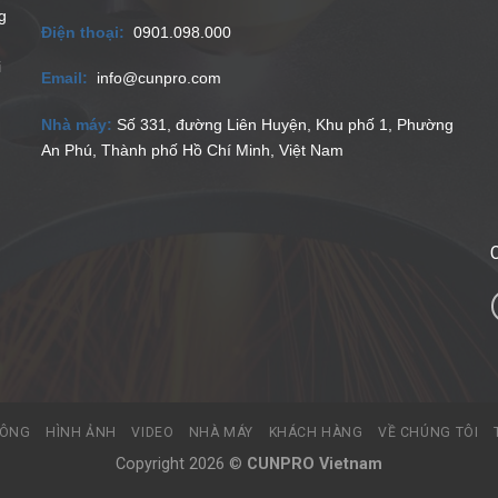
g
Điện thoại:
0901.098.000
i
Email:
info@cunpro.com
Nhà máy:
Số 331, đường Liên Huyện, Khu phố 1, Phường
An Phú, Thành phố Hồ Chí Minh, Việt Nam
g
C
CÔNG
HÌNH ẢNH
VIDEO
NHÀ MÁY
KHÁCH HÀNG
VỀ CHÚNG TÔI
Copyright 2026 ©
CUNPRO Vietnam