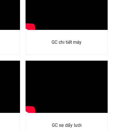
GC chi tiết máy
GC xe dẩy lưới