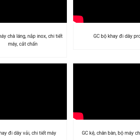
y chà láng, nắp inox, chi tiết
GC bộ khay đi dây pr
máy, cắt chấn
ay đi dây vải, chi tiết máy
GC kệ, chân bàn, bộ máy ch