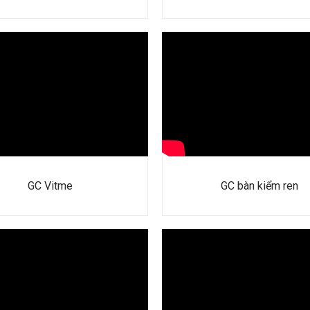
GC Vitme
GC bàn kiểm ren