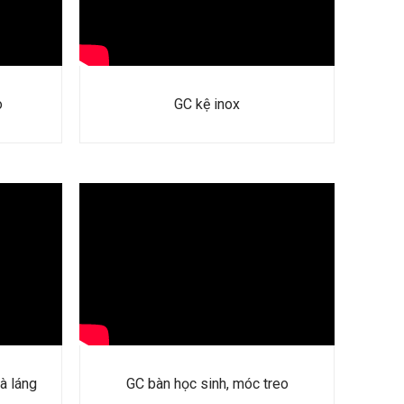
o
GC kệ inox
à láng
GC bàn học sinh, móc treo