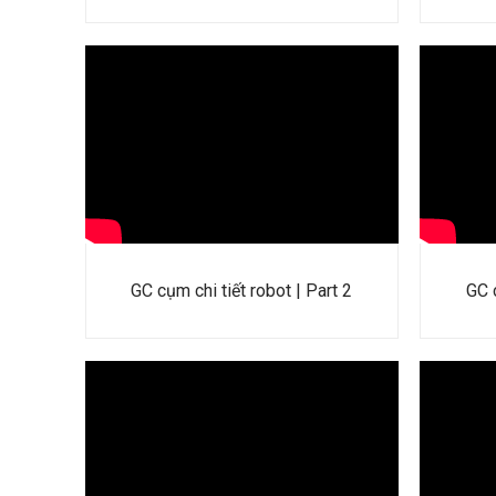
GC cụm chi tiết robot | Part 2
GC c