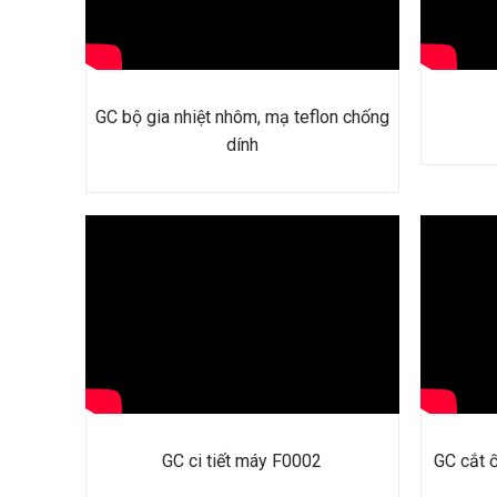
GC bộ gia nhiệt nhôm, mạ teflon chống
dính
GC ci tiết máy F0002
GC cắt 