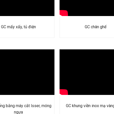
GC mấy xấy, tủ điện
GC chân ghế
ống bằng máy cắt lsser, móng
GC khung viền inox mạ vàn
ngựa