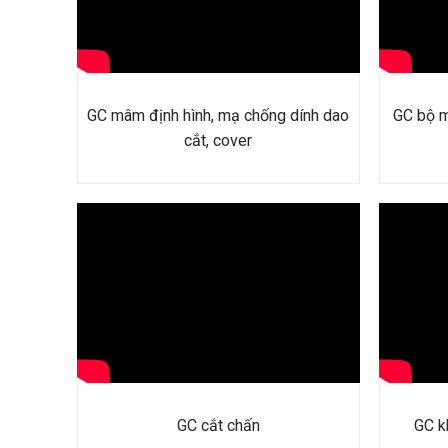
GC mâm định hình, mạ chống dính dao
GC bộ má
cắt, cover
GC cắt chấn
GC kh