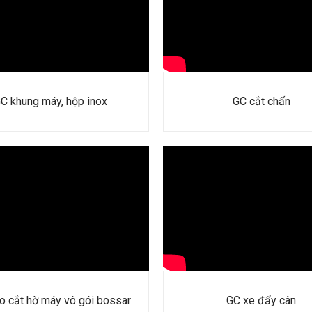
C khung máy, hộp inox
GC cắt chấn
o cắt hờ máy vô gói bossar
GC xe đẩy cân