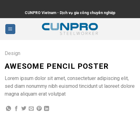
Skip
to
CUNPRO Vietnam - Dịch vụ gia công chuyên nghiệp
content
Design
AWESOME PENCIL POSTER
Lorem ipsum dolor sit amet, consectetuer adipiscing elit,
sed diam nonummy nibh euismod tincidunt ut laoreet dolore
magna aliquam erat volutpat