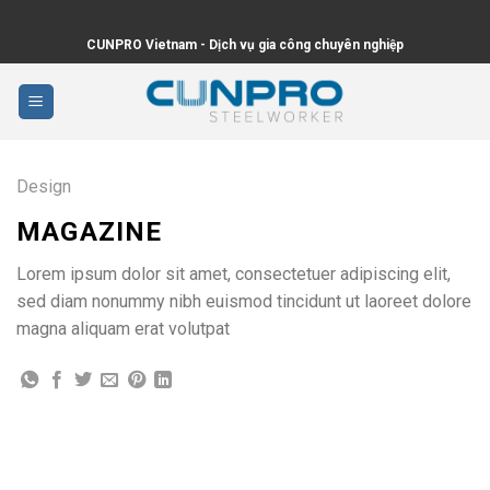
Skip
to
CUNPRO Vietnam - Dịch vụ gia công chuyên nghiệp
content
Design
MAGAZINE
Lorem ipsum dolor sit amet, consectetuer adipiscing elit,
sed diam nonummy nibh euismod tincidunt ut laoreet dolore
magna aliquam erat volutpat