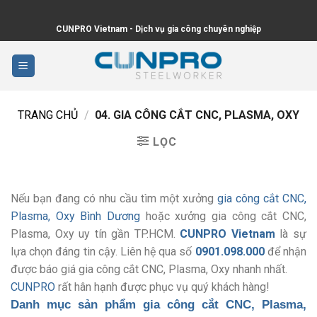
Skip
to
CUNPRO Vietnam - Dịch vụ gia công chuyên nghiệp
content
TRANG CHỦ
/
04. GIA CÔNG CẮT CNC, PLASMA, OXY
LỌC
Nếu bạn đang có nhu cầu tìm một xưởng
gia công cắt CNC,
Plasma, Oxy Bình Dương
hoặc xưởng gia công cắt CNC,
Plasma, Oxy uy tín gần TP.HCM.
CUNPRO Vietnam
là sự
lựa chọn đáng tin cậy. Liên hệ qua số
0901.098.000
để nhận
được báo giá gia công cắt CNC, Plasma, Oxy nhanh nhất.
CUNPRO
rất hân hạnh được phục vụ quý khách hàng!
Danh mục sản phẩm gia công cắt CNC, Plasma,