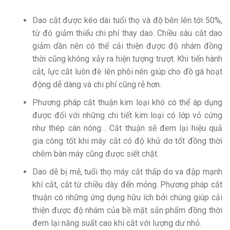
Dao cắt được kéo dài tuổi thọ và độ bên lên tới 50%,
từ đó giảm thiểu chi phí thay dao. Chiều sâu cắt dao
giảm dần nên có thể cải thiện được độ nhám đồng
thời cũng không xảy ra hiện tượng trượt. Khi tiến hành
cắt, lực cắt luôn đè lên phôi nên giúp cho đồ gá hoạt
động dễ dàng và chi phí cũng rẻ hơn.
Phương pháp cắt thuận kim loại khó có thể áp dụng
được đối với những chi tiết kim loại có lớp vỏ cứng
như thép cán nóng… Cắt thuận sẽ đem lại hiệu quả
gia công tốt khi máy cắt có độ khử dơ tốt đồng thời
chêm bàn máy cũng được siết chặt.
Dao dễ bị mẻ, tuổi thọ máy cắt thấp do va đập mạnh
khí cắt, cắt từ chiều dày đến mỏng. Phương pháp cắt
thuận có những ứng dụng hữu ích bởi chúng giúp cải
thiện được độ nhám của bề mặt sản phẩm đồng thời
đem lại năng suất cao khi cắt với lượng dư nhỏ.