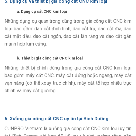
5. Dụng cụ và thiết bị
gia công cắt CNC
kim loại
a. Dụng cụ cắt CNC kim loại
Những dụng cụ quan trọng dùng trong
gia công cắt CNC
kim
loại bao gồm: dao cắt định hình, dao cắt trụ, dao cắt đĩa, dao
cắt mặt đầu, dao cắt ngón, dao cắt lăn răng và dao cắt gắn
mảnh hợp kim cứng.
b. Thiết bị
gia công cắt CNC
kim loại
Những thiết bị chính dùng trong
gia công cắt CNC
kim loại
bao gồm: máy cắt CNC, máy cắt đứng hoặc ngang, máy cắt
vạn năng (có thể xoay trục chính), máy cắt tổ hợp nhiều trục
chính và máy cắt giường.
6. Xưởng
gia công cắt CNC
uy tín tại Bình Dương:
CUNPRO Vietnam là
xưởng gia công cắt CNC
kim loại uy tín