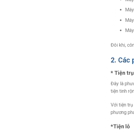
Máy 
Máy 
Máy 
Đôi khi, cô
2. Các 
* Tiện tr
Đây là phươ
tiện tinh r
Với tiện tr
phương phá
*Tiện lỗ