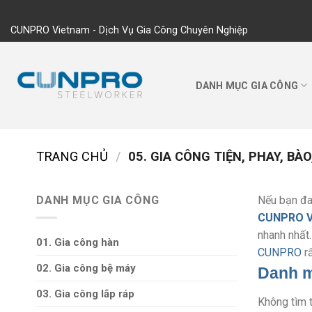
Skip
to
CUNPRO Vietnam - Dịch Vụ Gia Công Chuyên Nghiệp
content
DANH MỤC GIA CÔNG
TRANG CHỦ
/
05. GIA CÔNG TIỆN, PHAY, BA
DANH MỤC GIA CÔNG
Nếu bạn đa
CUNPRO 
nhanh nhất.
01. Gia công hàn
CUNPRO
rấ
02. Gia công bệ máy
Danh m
03. Gia công lắp ráp
Không tìm 