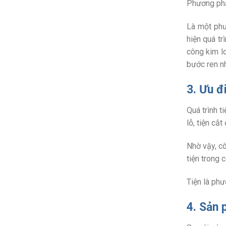
Phương phá
Là một phư
hiện quá t
công kim lo
bước ren n
3. Ưu đ
Quá trình t
lỗ, tiện cắt
Nhờ vậy, c
tiện trong 
Tiện là ph
4. Sản 