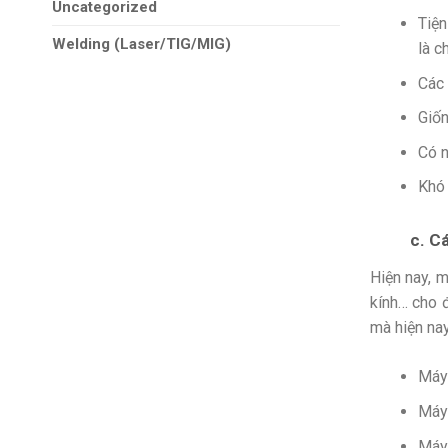
Uncategorized
Tiện
Welding (Laser/TIG/MIG)
là c
Các 
Giốn
Có n
Khó 
c. Cá
Hiện nay, m
kính… cho 
mà hiện nay
Máy 
Máy 
Máy 