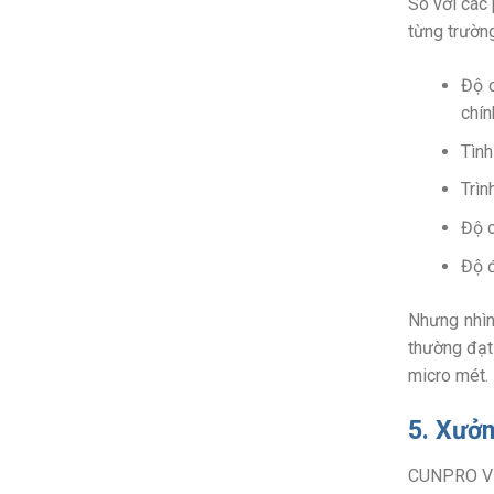
So với các 
từng trường
Độ c
chín
Tình
Trìn
Độ c
Độ đ
Nhưng nhìn
thường đạt 
micro mét.
5. Xưởn
CUNPRO Vie