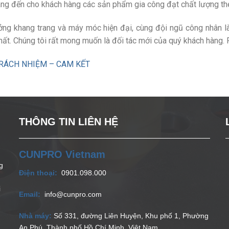
ng đến cho khách hàng các sản phẩm gia công đạt chất lượng th
ởng khang trang và máy móc hiện đại, cùng đội ngũ công nhân l
hất. Chúng tôi rất mong muốn là đối tác mới của quý khách hàng.
TRÁCH NHIỆM – CAM KẾT
THÔNG TIN LIÊN HỆ
CUNPRO Vietnam
g
Điện thoại:
0901.098.000
i
Email:
info@cunpro.com
Nhà máy:
Số 331, đường Liên Huyện, Khu phố 1, Phường
An Phú, Thành phố Hồ Chí Minh, Việt Nam