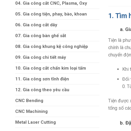
04. Gia công cắt CNC, Plasma, Oxy
05. Gia công tiện, phay, bào, khoan
1. Tìm h
06. Gia công cắt dây
a. Gi
07. Gia công bàn ghế sắt
Tiện là ph
08. Gia công khung kệ công nghiệp
chính là ch
chuyển độn
09. Gia công chi tiết máy
10. Gia công cắt chấn kim loại tấm
Khi 
11. Gia công sơn tĩnh điện
Đối 
0. T
12. Gia công theo yêu cầu
CNC Bending
Tiện được x
tổng số các
CNC Machining
Metal Laser Cutting
b. Đ