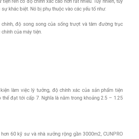
tiện ren có độ chính xác cao hơn rất nhiều. Tuy nhiên, tùy
sự khác biệt. Nó bị phụ thuộc vào các yếu tố như:
 chính, độ song song của sống trượt và tâm đường trục
 chính của máy tiện.
 kiện làm việc lý tưởng, độ chính xác của sản phẩm tiện
 thể đạt tới cấp 7. Nghĩa là nằm trong khoảng 2.5 – 1.25
với hơn 60 kỹ sư và nhà xưởng rộng gần 3000m2, CUNPRO