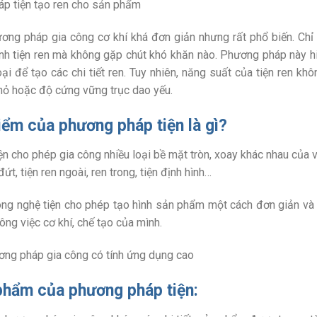
p tiện tạo ren cho sản phẩm
ơng pháp gia công cơ khí khá đơn giản nhưng rất phổ biến. Chỉ 
rình tiện ren mà không gặp chút khó khăn nào. Phương pháp này h
ại để tạo các chi tiết ren. Tuy nhiên, năng suất của tiện ren kh
hỏ hoặc độ cứng vững trục dao yếu.
iểm của phương pháp tiện là gì?
iện cho phép gia công nhiều loại bề mặt tròn, xoay khác nhau của vậ
 đứt, tiện ren ngoài, ren trong, tiện định hình…
ông nghệ tiện cho phép tạo hình sản phẩm một cách đơn giản và c
công việc cơ khí, chế tạo của mình.
ương pháp gia công có tính ứng dụng cao
phẩm của phương pháp tiện: