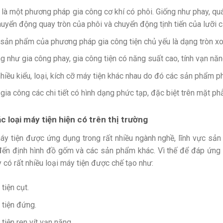
 là một phương pháp gia công cơ khí có phôi. Giống như phay, quá
huyển động quay tròn của phôi và chuyển động tịnh tiến của lưỡi c
sản phẩm của phương pháp gia công tiện chủ yếu là dạng tròn xoay 
g như gia công phay, gia công tiện có năng suất cao, tính vạn năn
hiều kiểu, loại, kích cỡ máy tiện khác nhau do đó các sản phẩm 
gia công các chi tiết có hình dạng phức tạp, đặc biệt trên mặt ph
c loại máy tiện hiện có trên thị trường
áy tiện được ứng dụng trong rất nhiều ngành nghề, lĩnh vực sản x
đến định hình đồ gốm và các sản phẩm khác. Vì thế để đáp ứng n
 có rất nhiều loại máy tiện được chế tạo như:
tiện cụt.
tiện đứng.
tiện ren vít vạn năng.