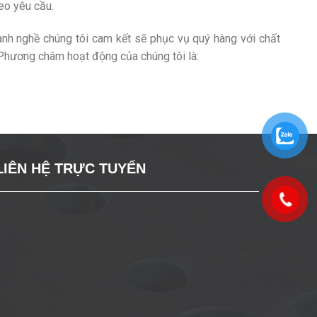
eo yêu cầu.
ành nghề chúng tôi cam kết sẽ phục vụ quý hàng với chất
 Phương châm hoạt động của chúng tôi là:
LIÊN HỆ TRỰC TUYẾN