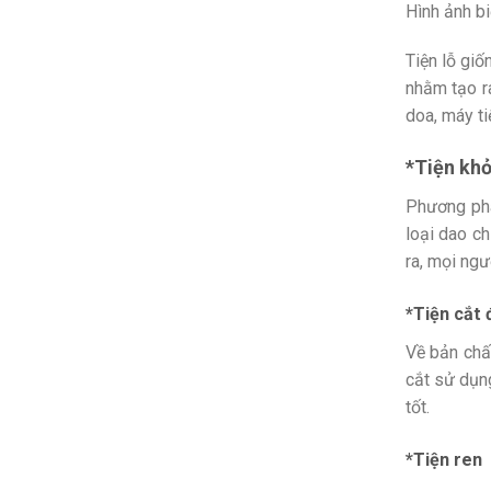
Hình ảnh bi
Tiện lỗ giố
nhằm tạo r
doa, máy ti
*Tiện kh
Phương phá
loại dao c
ra, mọi ngư
*Tiện cắt 
Về bản chấ
cắt sử dụng
tốt.
*Tiện ren