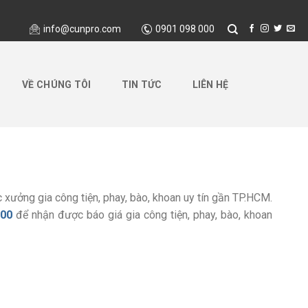
info@cunpro.com
0901 098 000
VỀ CHÚNG TÔI
TIN TỨC
LIÊN HỆ
 xưởng gia công tiện, phay, bào, khoan uy tín gần TP.HCM.
000
để nhận được báo giá gia công tiện, phay, bào, khoan