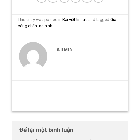
This entry was posted in
Bài viết tin tức
and tagged
Gia
công chấn tạo hình
.
ADMIN
Những lợi ích vượt trội của
Biện pháp gia công kết cấu
thép cán hình trong xây
thép
dựng
Để lại một bình luận