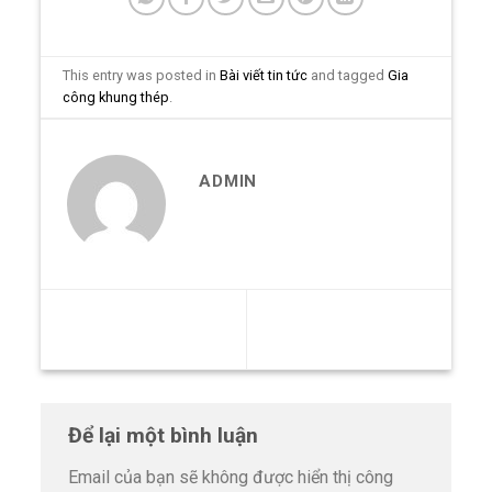
This entry was posted in
Bài viết tin tức
and tagged
Gia
công khung thép
.
ADMIN
Địa chỉ gia công hàn kết
Xưởng gia công bệ máy
cấu chất lượng giá rẻ
theo yêu cầu
Để lại một bình luận
Email của bạn sẽ không được hiển thị công