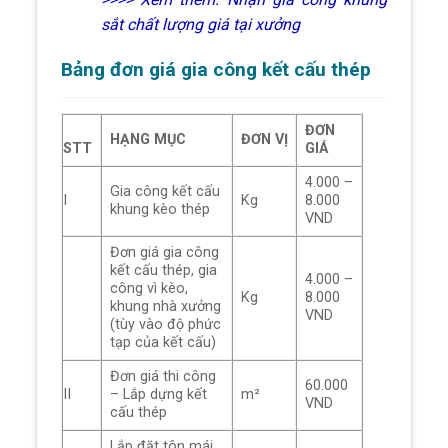
sắt chất lượng giá tại xưởng
Bảng đơn giá gia công kết cấu thép
ĐƠN
HẠNG MỤC
ĐƠN VỊ
STT
GIÁ
4.000 –
Gia công kết cấu
I
Kg
8.000
khung kèo thép
VND
Đơn giá gia công
kết cấu thép, gia
4.000 –
công vì kèo,
Kg
8.000
khung nhà xưởng
VND
(tùy vào độ phức
tạp của kết cấu)
Đơn giá thi công
60.000
II
– Lắp dựng kết
m²
VND
cấu thép
Lắp đặt tôn mái