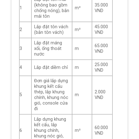
(không bao gồm
35.000
1
m²
chống nóng), bắn
VND
mái tôn
Lắp đặt tôn vách
45.000
2
m²
(bắn tôn vách)
VND
Lắp đặt máng
65.000
3
xối, ống thoát
m
VND
nước
25.000
4
Lắp đặt diềm chỉ
m
VND
Đơn giá lắp dựng
khung kết cấu
thép, lắp khung
2.000
5
m
chính, khung nóc
VND
gió, console cửa
đi
Lắp dựng khung
kết cấu, lắp
60.000
6
khung chính,
m²
VND
khung nóc gió,