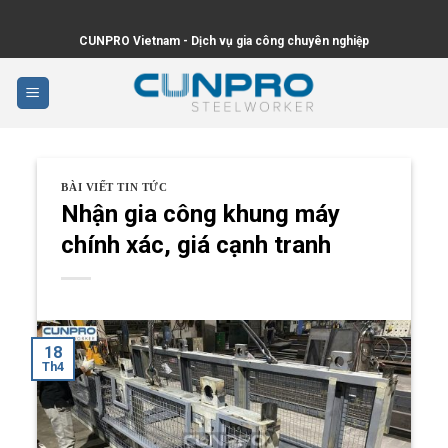
Skip
to
CUNPRO Vietnam - Dịch vụ gia công chuyên nghiệp
content
BÀI VIẾT TIN TỨC
Nhận gia công khung máy
chính xác, giá cạnh tranh
18
Th4