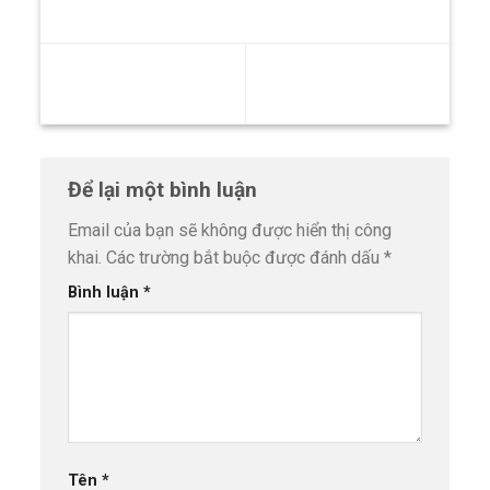
Dịch vụ gia công vỏ máy
Ưu nhược điểm của gia
chất lượng, bền đẹp
công xe đẩy hàng
Để lại một bình luận
Email của bạn sẽ không được hiển thị công
khai.
Các trường bắt buộc được đánh dấu
*
Bình luận
*
Tên
*