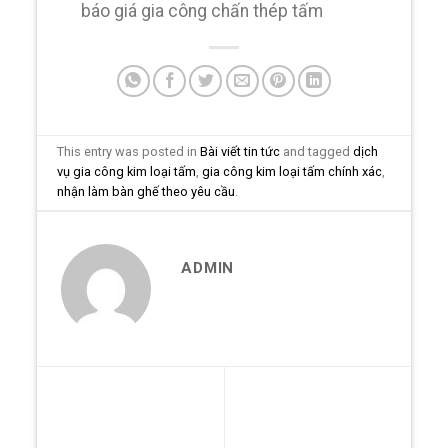
báo giá gia công chấn thép tấm
This entry was posted in
Bài viết tin tức
and tagged
dịch
vụ gia công kim loại tấm
,
gia công kim loại tấm chính xác
,
nhận làm bàn ghế theo yêu cầu
.
ADMIN
Xưởng gia công kim loại
Nhận làm bàn ghế theo
tấm chính xác uy tín hiện
yêu cầu chất lượng cao,
nay
giá ưu đãi