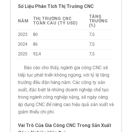
Số Liệu Phân Tích Thị Trường CNC
TĂNG
THỊ TRƯỜNG CNC
NĂM
TRƯỞNG
TOÀN CẦU (TỶ USD)
(%)
2023
80
7,5
2024
86
7,5
2025
92,4
7,5
Báo cáo cho thấy, ngành gia công CNC sẽ
tiếp tục phát triển không ngừng, với tỷ lệ tăng
trưởng đều đặn hàng năm. Các công ty sản
xuất, đặc biệt là những doanh nghiệp chế tạo
trong ngành công nghiệp nặng, sẽ ngày càng
áp dụng CNC để nâng cao hiệu quả sản xuất và
giảm thiểu chi phí.
Vai Trò Của Gia Công CNC Trong Sản Xuất