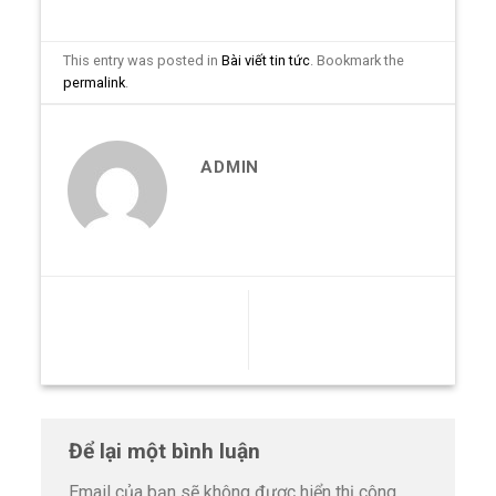
This entry was posted in
Bài viết tin tức
. Bookmark the
permalink
.
ADMIN
Xưởng gia công tủ sắt
Dịch vụ gia công cơ khí uy
theo yêu cầu, bền chuẩn
tín, chất lượng hàng đầu
công nghiệp
Để lại một bình luận
Email của bạn sẽ không được hiển thị công