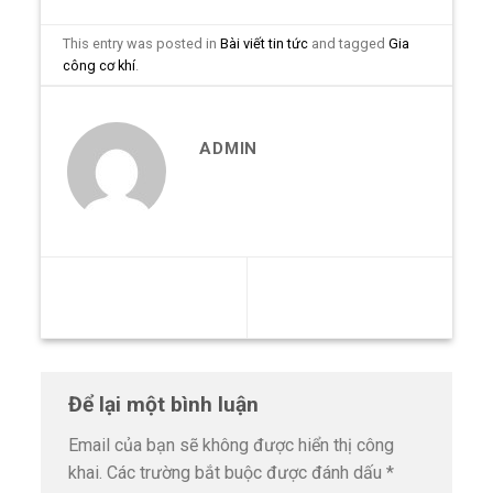
This entry was posted in
Bài viết tin tức
and tagged
Gia
công cơ khí
.
ADMIN
Dự báo thị trường gia công
Gia công kim loại theo yêu
cnc năm 2025
cầu, chất lượng cao
Để lại một bình luận
Email của bạn sẽ không được hiển thị công
khai.
Các trường bắt buộc được đánh dấu
*